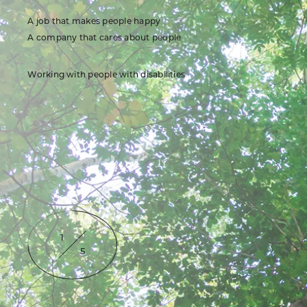
A job that makes people happy
A company that cares about people
Working with people with disabilities
2
5