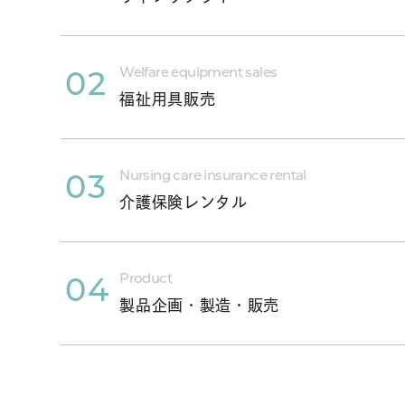
Welfare equipment sales
02
福祉用具販売
Nursing care insurance rental
03
介護保険レンタル
Product
04
製品企画・製造・販売